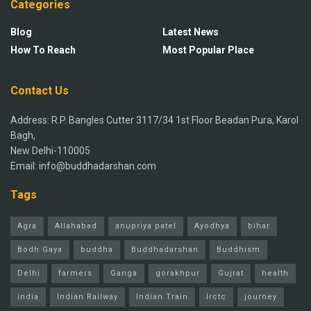
Categories
Blog
Latest News
How To Reach
Most Popular Place
Contact Us
Address: R.P. Bangles Cutter 3117/34 1st Floor Beadan Pura, Karol
Bagh,
New Delhi-110005
Email: info@buddhadarshan.com
Tags
Agra
Allahabad
anupriya patel
Ayodhya
bihar
Bodh Gaya
buddha
Buddhadarshan
Buddhism
Delhi
farmers
Ganga
gorakhpur
Gujrat
health
india
Indian Railway
Indian Train
Irctc
journey