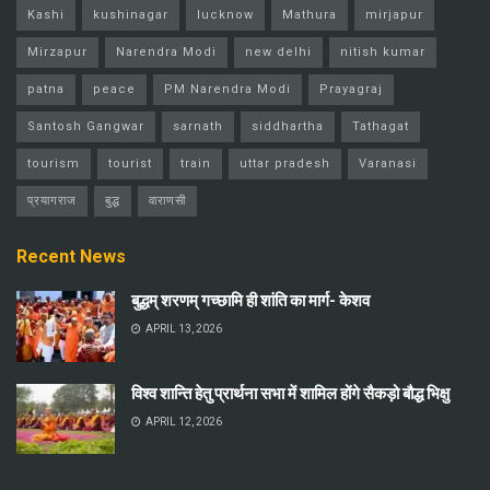
Kashi
kushinagar
lucknow
Mathura
mirjapur
Mirzapur
Narendra Modi
new delhi
nitish kumar
patna
peace
PM Narendra Modi
Prayagraj
Santosh Gangwar
sarnath
siddhartha
Tathagat
tourism
tourist
train
uttar pradesh
Varanasi
प्रयागराज
बुद्ध
वाराणसी
Recent News
बुद्धम् शरणम् गच्छामि ही शांति का मार्ग- केशव
APRIL 13, 2026
विश्व शान्ति हेतु प्रार्थना सभा में शामिल होंगे सैकड़ो बौद्ध भिक्षु
APRIL 12, 2026