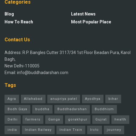
Categories
Blog
Latest News
How To Reach
Most Popular Place
Contact Us
Address: R.P. Bangles Cutter 3117/34 1st Floor Beadan Pura, Karol
Bagh,
New Delhi-110005
Email: info@buddhadarshan.com
Tags
Agra
Allahabad
anupriya patel
Ayodhya
bihar
Bodh Gaya
buddha
Buddhadarshan
Buddhism
Delhi
farmers
Ganga
gorakhpur
Gujrat
health
india
Indian Railway
Indian Train
Irctc
journey