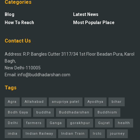
Categories
Blog
Latest News
How To Reach
Most Popular Place
Contact Us
Address: R.P. Bangles Cutter 3117/34 1st Floor Beadan Pura, Karol
Bagh,
New Delhi-110005
Email: info@buddhadarshan.com
Tags
Agra
Allahabad
anupriya patel
Ayodhya
bihar
Bodh Gaya
buddha
Buddhadarshan
Buddhism
Delhi
farmers
Ganga
gorakhpur
Gujrat
health
india
Indian Railway
Indian Train
Irctc
journey