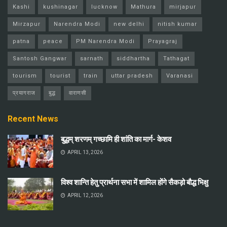
Kashi
kushinagar
lucknow
Mathura
mirjapur
Mirzapur
Narendra Modi
new delhi
nitish kumar
patna
peace
PM Narendra Modi
Prayagraj
Santosh Gangwar
sarnath
siddhartha
Tathagat
tourism
tourist
train
uttar pradesh
Varanasi
प्रयागराज
बुद्ध
वाराणसी
Recent News
बुद्धम् शरणम् गच्छामि ही शांति का मार्ग- केशव
APRIL 13, 2026
विश्व शान्ति हेतु प्रार्थना सभा में शामिल होंगे सैकड़ो बौद्ध भिक्षु
APRIL 12, 2026