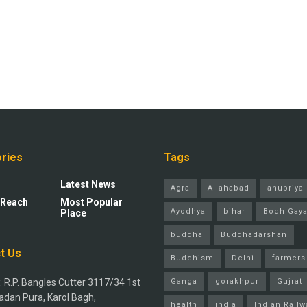
ries
Tags
Latest News
Agra
Allahabad
anupriya 
 Reach
Most Popular
Ayodhya
bihar
Bodh Gay
Place
buddha
Buddhadarshan
t Us
Buddhism
Delhi
farmers
 R.P. Bangles Cutter 3117/34 1st
Ganga
gorakhpur
Gujrat
adan Pura, Karol Bagh,
health
india
Indian Railw