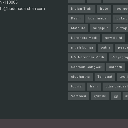
hi-110005
info@buddhadarshan.com
Indian Train
Irctc
journe
Kashi
kushinagar
luckn
Mathura
mirjapur
Mirzap
Narendra Modi
new delhi
nitish kumar
patna
peac
PM Narendra Modi
Prayagra
Santosh Gangwar
sarnath
siddhartha
Tathagat
tour
tourist
train
uttar prades
Varanasi
प्रयागराज
बुद्ध
व