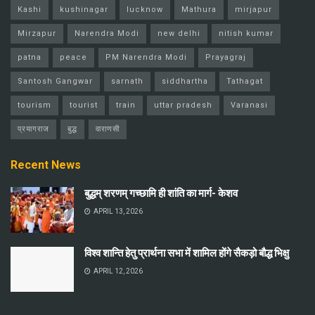
Kashi
kushinagar
lucknow
Mathura
mirjapur
Mirzapur
Narendra Modi
new delhi
nitish kumar
patna
peace
PM Narendra Modi
Prayagraj
Santosh Gangwar
sarnath
siddhartha
Tathagat
tourism
tourist
train
uttar pradesh
Varanasi
प्रयागराज
बुद्ध
वाराणसी
Recent News
बुद्धम् शरणम् गच्छामि ही शांति का मार्ग- केशव
APRIL 13, 2026
विश्व शान्ति हेतु प्रार्थना सभा में शामिल होंगे सैकड़ो बौद्ध भिक्षु
APRIL 12, 2026