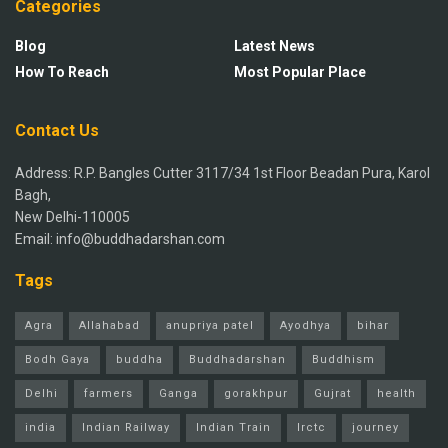
Categories
Blog
Latest News
How To Reach
Most Popular Place
Contact Us
Address: R.P. Bangles Cutter 3117/34 1st Floor Beadan Pura, Karol
Bagh,
New Delhi-110005
Email: info@buddhadarshan.com
Tags
Agra
Allahabad
anupriya patel
Ayodhya
bihar
Bodh Gaya
buddha
Buddhadarshan
Buddhism
Delhi
farmers
Ganga
gorakhpur
Gujrat
health
india
Indian Railway
Indian Train
Irctc
journey