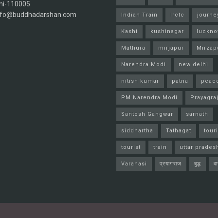
hi-110005
info@buddhadarshan.com
Indian Train
Irctc
journe
Kashi
kushinagar
luckn
Mathura
mirjapur
Mirzap
Narendra Modi
new delhi
nitish kumar
patna
peac
PM Narendra Modi
Prayagra
Santosh Gangwar
sarnath
siddhartha
Tathagat
tour
tourist
train
uttar prades
Varanasi
प्रयागराज
बुद्ध
व