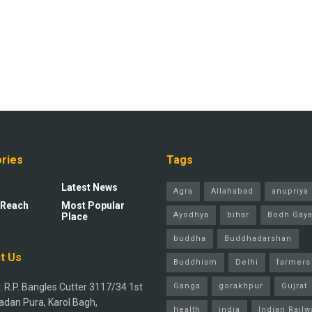
ries
Tags
Latest News
Agra
Allahabad
anupriya 
 Reach
Most Popular
Ayodhya
bihar
Bodh Gay
Place
buddha
Buddhadarshan
t Us
Buddhism
Delhi
farmers
 R.P. Bangles Cutter 3117/34 1st
Ganga
gorakhpur
Gujrat
adan Pura, Karol Bagh,
health
india
Indian Railw