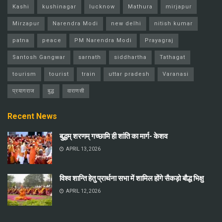
Kashi
kushinagar
lucknow
Mathura
mirjapur
Mirzapur
Narendra Modi
new delhi
nitish kumar
patna
peace
PM Narendra Modi
Prayagraj
Santosh Gangwar
sarnath
siddhartha
Tathagat
tourism
tourist
train
uttar pradesh
Varanasi
प्रयागराज
बुद्ध
वाराणसी
Recent News
बुद्धम् शरणम् गच्छामि ही शांति का मार्ग- केशव
APRIL 13, 2026
विश्व शान्ति हेतु प्रार्थना सभा में शामिल होंगे सैकड़ो बौद्ध भिक्षु
APRIL 12, 2026