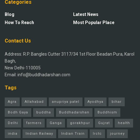
Categories
Blog
Latest News
How To Reach
Most Popular Place
Contact Us
Address: R.P. Bangles Cutter 3117/34 1st Floor Beadan Pura, Karol
Bagh,
New Delhi-110005
Email: info@buddhadarshan.com
Tags
Agra
Allahabad
anupriya patel
Ayodhya
bihar
Bodh Gaya
buddha
Buddhadarshan
Buddhism
Delhi
farmers
Ganga
gorakhpur
Gujrat
health
india
Indian Railway
Indian Train
Irctc
journey