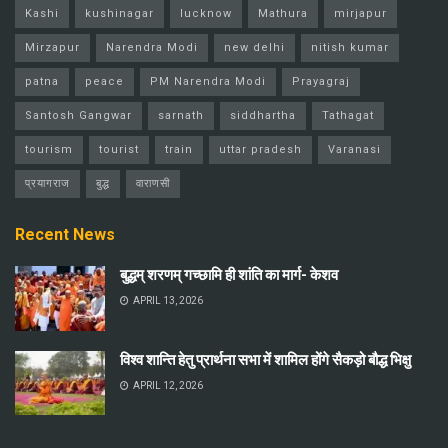
Kashi
kushinagar
lucknow
Mathura
mirjapur
Mirzapur
Narendra Modi
new delhi
nitish kumar
patna
peace
PM Narendra Modi
Prayagraj
Santosh Gangwar
sarnath
siddhartha
Tathagat
tourism
tourist
train
uttar pradesh
Varanasi
प्रयागराज
बुद्ध
वाराणसी
Recent News
बुद्धम् शरणम् गच्छामि ही शांति का मार्ग- केशव
APRIL 13, 2026
विश्व शान्ति हेतु प्रार्थना सभा में शामिल होंगे सैकड़ो बौद्ध भिक्षु
APRIL 12, 2026