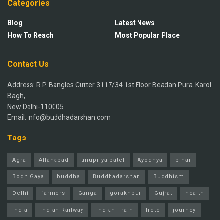
Categories
Blog
Latest News
How To Reach
Most Popular Place
Contact Us
Address: R.P. Bangles Cutter 3117/34 1st Floor Beadan Pura, Karol
Bagh,
New Delhi-110005
Email: info@buddhadarshan.com
Tags
Agra
Allahabad
anupriya patel
Ayodhya
bihar
Bodh Gaya
buddha
Buddhadarshan
Buddhism
Delhi
farmers
Ganga
gorakhpur
Gujrat
health
india
Indian Railway
Indian Train
Irctc
journey