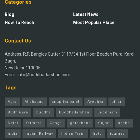
Categories
Blog
Latest News
How To Reach
Most Popular Place
Contact Us
Address: R.P. Bangles Cutter 3117/34 1st Floor Beadan Pura, Karol
Bagh,
New Delhi-110005
Email: info@buddhadarshan.com
Tags
Agra
Allahabad
anupriya patel
Ayodhya
bihar
Bodh Gaya
buddha
Buddhadarshan
Buddhism
Delhi
farmers
Ganga
gorakhpur
Gujrat
health
india
Indian Railway
Indian Train
Irctc
journey