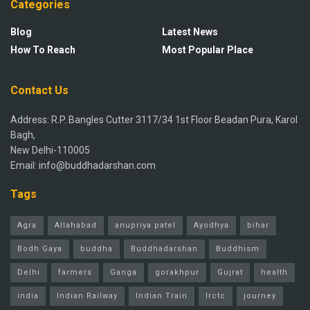
Categories
Blog
Latest News
How To Reach
Most Popular Place
Contact Us
Address: R.P. Bangles Cutter 3117/34 1st Floor Beadan Pura, Karol
Bagh,
New Delhi-110005
Email: info@buddhadarshan.com
Tags
Agra
Allahabad
anupriya patel
Ayodhya
bihar
Bodh Gaya
buddha
Buddhadarshan
Buddhism
Delhi
farmers
Ganga
gorakhpur
Gujrat
health
india
Indian Railway
Indian Train
Irctc
journey