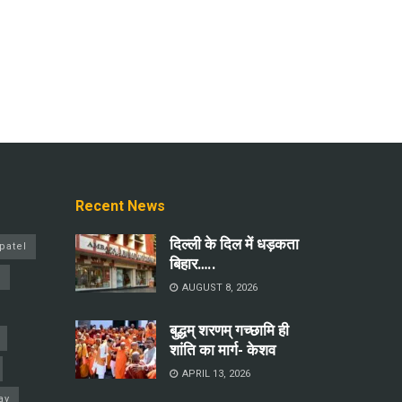
Recent News
दिल्ली के दिल में धड़कता
patel
बिहार…..
a
AUGUST 8, 2026
बुद्धम् शरणम् गच्छामि ही
शांति का मार्ग- केशव
APRIL 13, 2026
ay