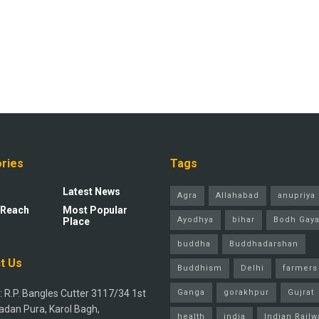
ries
Tags
Latest News
Agra
Allahabad
anupriya 
 Reach
Most Popular
Ayodhya
bihar
Bodh Gay
Place
buddha
Buddhadarshan
t Us
Buddhism
Delhi
farmers
 R.P. Bangles Cutter 3117/34 1st
Ganga
gorakhpur
Gujrat
adan Pura, Karol Bagh,
health
india
Indian Railw