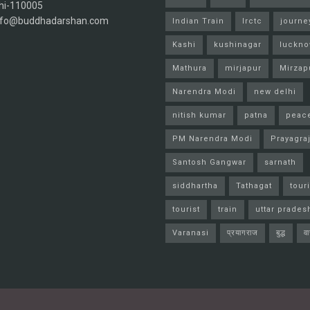
hi-110005
info@buddhadarshan.com
Indian Train
Irctc
journe
Kashi
kushinagar
luckn
Mathura
mirjapur
Mirzap
Narendra Modi
new delhi
nitish kumar
patna
peac
PM Narendra Modi
Prayagra
Santosh Gangwar
sarnath
siddhartha
Tathagat
tour
tourist
train
uttar prades
Varanasi
प्रयागराज
बुद्ध
व