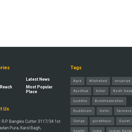
ries
Tags
Latest News
Agra
Allahabad
anupriya 
 Reach
Most Popular
Ayodhya
bihar
Bodh Gay
Place
buddha
Buddhadarshan
t Us
Buddhism
Delhi
farmers
 R.P. Bangles Cutter 3117/34 1st
Ganga
gorakhpur
Gujrat
adan Pura, Karol Bagh,
health
india
Indian Railw