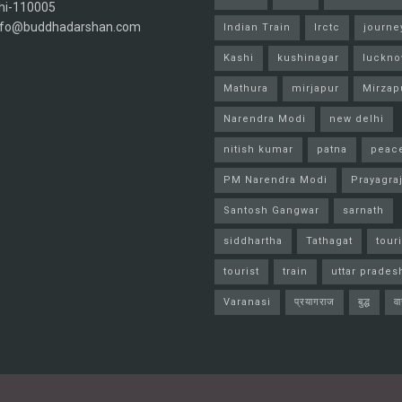
hi-110005
info@buddhadarshan.com
Indian Train
Irctc
journe
Kashi
kushinagar
luckn
Mathura
mirjapur
Mirzap
Narendra Modi
new delhi
nitish kumar
patna
peac
PM Narendra Modi
Prayagra
Santosh Gangwar
sarnath
siddhartha
Tathagat
tour
tourist
train
uttar prades
Varanasi
प्रयागराज
बुद्ध
व