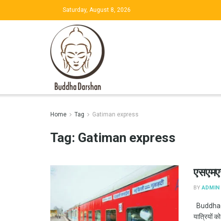
Saturday, August 8, 2026
Home
Tag
Gatiman express
Tag:
Gatiman express
एसएमएस
BY
ADMIN
Buddhadars
यात्रियों क