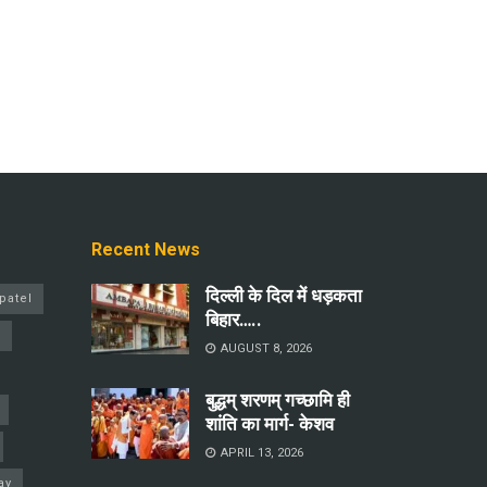
Recent News
दिल्ली के दिल में धड़कता
patel
बिहार…..
a
AUGUST 8, 2026
बुद्धम् शरणम् गच्छामि ही
शांति का मार्ग- केशव
APRIL 13, 2026
ay