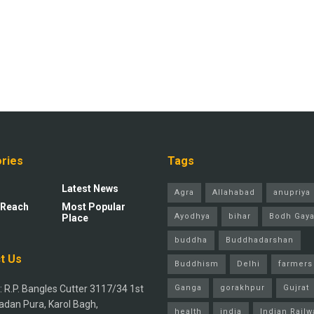
ries
Tags
Latest News
Agra
Allahabad
anupriya 
 Reach
Most Popular
Ayodhya
bihar
Bodh Gay
Place
buddha
Buddhadarshan
t Us
Buddhism
Delhi
farmers
 R.P. Bangles Cutter 3117/34 1st
Ganga
gorakhpur
Gujrat
adan Pura, Karol Bagh,
health
india
Indian Railw