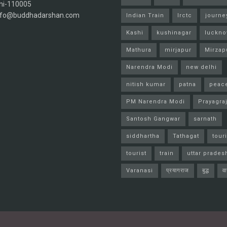
hi-110005
info@buddhadarshan.com
Indian Train
Irctc
journe
Kashi
kushinagar
luckn
Mathura
mirjapur
Mirzap
Narendra Modi
new delhi
nitish kumar
patna
peac
PM Narendra Modi
Prayagra
Santosh Gangwar
sarnath
siddhartha
Tathagat
tour
tourist
train
uttar prades
Varanasi
प्रयागराज
बुद्ध
व