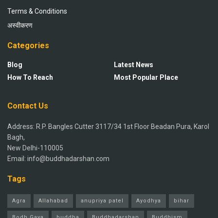
Terms & Conditions
अस्वीकरण
Categories
Blog
Latest News
How To Reach
Most Popular Place
Contact Us
Address: R.P. Bangles Cutter 3117/34 1st Floor Beadan Pura, Karol
Bagh,
New Delhi-110005
Email: info@buddhadarshan.com
Tags
Agra
Allahabad
anupriya patel
Ayodhya
bihar
Bodh Gaya
buddha
Buddhadarshan
Buddhism