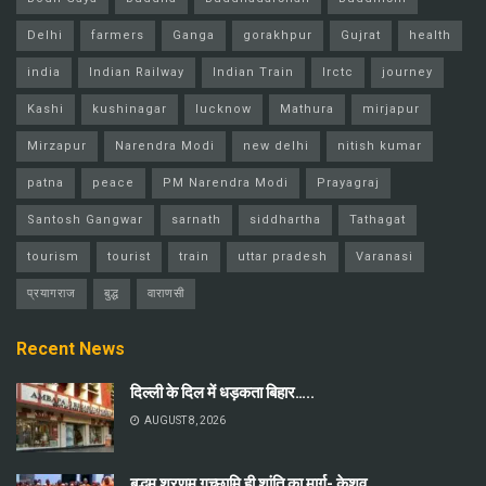
Delhi
farmers
Ganga
gorakhpur
Gujrat
health
india
Indian Railway
Indian Train
Irctc
journey
Kashi
kushinagar
lucknow
Mathura
mirjapur
Mirzapur
Narendra Modi
new delhi
nitish kumar
patna
peace
PM Narendra Modi
Prayagraj
Santosh Gangwar
sarnath
siddhartha
Tathagat
tourism
tourist
train
uttar pradesh
Varanasi
प्रयागराज
बुद्ध
वाराणसी
Recent News
दिल्ली के दिल में धड़कता बिहार…..
AUGUST 8, 2026
बुद्धम् शरणम् गच्छामि ही शांति का मार्ग- केशव