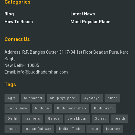
Categories
Blog
Latest News
How To Reach
Most Popular Place
Contact Us
Address: R.P. Bangles Cutter 3117/34 1st Floor Beadan Pura, Karol
Bagh,
New Delhi-110005
Email: info@buddhadarshan.com
Tags
Agra
Allahabad
anupriya patel
Ayodhya
bihar
Bodh Gaya
buddha
Buddhadarshan
Buddhism
Delhi
farmers
Ganga
gorakhpur
Gujrat
health
india
Indian Railway
Indian Train
Irctc
journey