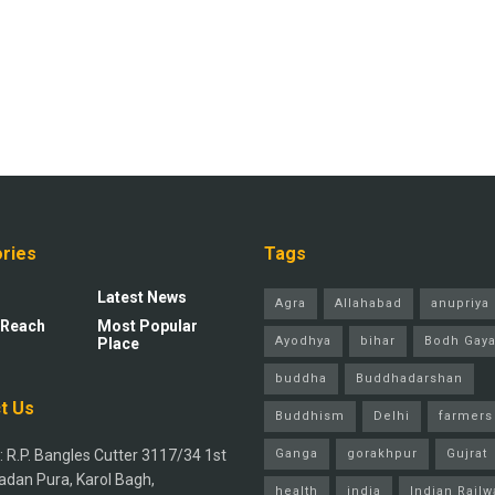
ries
Tags
Latest News
Agra
Allahabad
anupriya 
 Reach
Most Popular
Ayodhya
bihar
Bodh Gay
Place
buddha
Buddhadarshan
t Us
Buddhism
Delhi
farmers
 R.P. Bangles Cutter 3117/34 1st
Ganga
gorakhpur
Gujrat
adan Pura, Karol Bagh,
health
india
Indian Railw