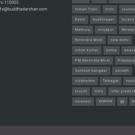
hi-110005
info@buddhadarshan.com
Indian Train
Irctc
journe
Kashi
kushinagar
luckn
Mathura
mirjapur
Mirzap
Narendra Modi
new delhi
nitish kumar
patna
peac
PM Narendra Modi
Prayagra
Santosh Gangwar
sarnath
siddhartha
Tathagat
tour
tourist
train
uttar prades
Varanasi
प्रयागराज
बुद्ध
व