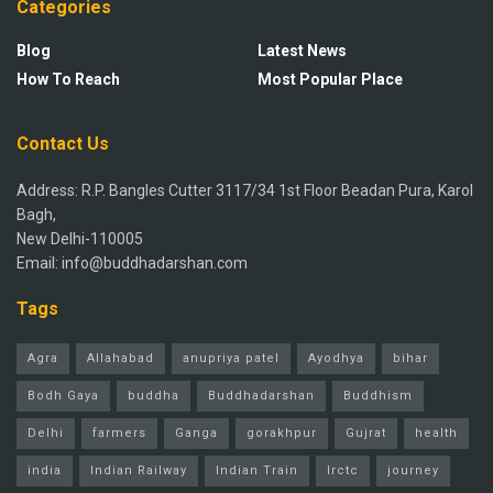
Categories
Blog
Latest News
How To Reach
Most Popular Place
Contact Us
Address: R.P. Bangles Cutter 3117/34 1st Floor Beadan Pura, Karol
Bagh,
New Delhi-110005
Email: info@buddhadarshan.com
Tags
Agra
Allahabad
anupriya patel
Ayodhya
bihar
Bodh Gaya
buddha
Buddhadarshan
Buddhism
Delhi
farmers
Ganga
gorakhpur
Gujrat
health
india
Indian Railway
Indian Train
Irctc
journey