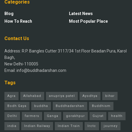
Categories
Blog
Latest News
How To Reach
Most Popular Place
Contact Us
Address: R.P. Bangles Cutter 3117/34 1st Floor Beadan Pura, Karol
Bagh,
New Delhi-110005
Email: info@buddhadarshan.com
Tags
Agra
Allahabad
anupriya patel
Ayodhya
bihar
Bodh Gaya
buddha
Buddhadarshan
Buddhism
Delhi
farmers
Ganga
gorakhpur
Gujrat
health
india
Indian Railway
Indian Train
Irctc
journey