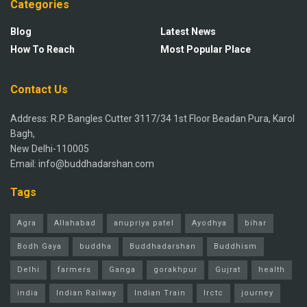
Categories
Blog
Latest News
How To Reach
Most Popular Place
Contact Us
Address: R.P. Bangles Cutter 3117/34 1st Floor Beadan Pura, Karol
Bagh,
New Delhi-110005
Email: info@buddhadarshan.com
Tags
Agra
Allahabad
anupriya patel
Ayodhya
bihar
Bodh Gaya
buddha
Buddhadarshan
Buddhism
Delhi
farmers
Ganga
gorakhpur
Gujrat
health
india
Indian Railway
Indian Train
Irctc
journey