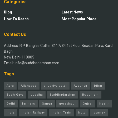
Categories
Blog
Latest News
How To Reach
Most Popular Place
Contact Us
Address: R.P. Bangles Cutter 3117/34 1st Floor Beadan Pura, Karol
Bagh,
New Delhi-110005
Email: info@buddhadarshan.com
Tags
Agra
Allahabad
anupriya patel
Ayodhya
bihar
Bodh Gaya
buddha
Buddhadarshan
Buddhism
Delhi
farmers
Ganga
gorakhpur
Gujrat
health
india
Indian Railway
Indian Train
Irctc
journey