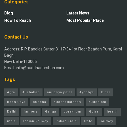
Categories
Blog
Latest News
How To Reach
Most Popular Place
Contact Us
Address: R.P. Bangles Cutter 3117/34 1st Floor Beadan Pura, Karol
Bagh,
New Delhi-110005
Email: info@buddhadarshan.com
Tags
Agra
Allahabad
anupriya patel
Ayodhya
bihar
Bodh Gaya
buddha
Buddhadarshan
Buddhism
Delhi
farmers
Ganga
gorakhpur
Gujrat
health
india
Indian Railway
Indian Train
Irctc
journey