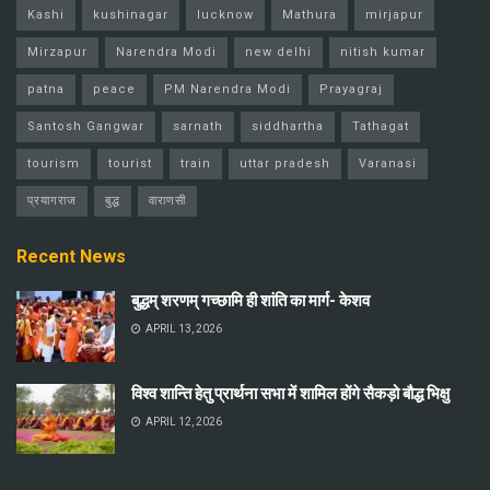
Kashi
kushinagar
lucknow
Mathura
mirjapur
Mirzapur
Narendra Modi
new delhi
nitish kumar
patna
peace
PM Narendra Modi
Prayagraj
Santosh Gangwar
sarnath
siddhartha
Tathagat
tourism
tourist
train
uttar pradesh
Varanasi
प्रयागराज
बुद्ध
वाराणसी
Recent News
बुद्धम् शरणम् गच्छामि ही शांति का मार्ग- केशव
APRIL 13, 2026
विश्व शान्ति हेतु प्रार्थना सभा में शामिल होंगे सैकड़ो बौद्ध भिक्षु
APRIL 12, 2026