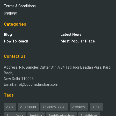
Terms & Conditions
अस्वीकरण
Categories
Blog
Latest News
How To Reach
Most Popular Place
Contact Us
Address: R.P. Bangles Cutter 3117/34 1st Floor Beadan Pura, Karol
Bagh,
New Delhi-110005
Email: info@buddhadarshan.com
Tags
Agra
Allahabad
anupriya patel
Ayodhya
bihar
Bodh Gaya
buddha
Buddhadarshan
Buddhism