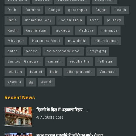
Delhi
farmers
Ganga
gorakhpur
Gujrat
health
india
Indian Railway
Indian Train
Irctc
journey
Kashi
kushinagar
lucknow
Mathura
mirjapur
Mirzapur
Narendra Modi
new delhi
nitish kumar
patna
peace
PM Narendra Modi
Prayagraj
Santosh Gangwar
sarnath
siddhartha
Tathagat
tourism
tourist
train
uttar pradesh
Varanasi
प्रयागराज
बुद्ध
वाराणसी
Recent News
दिल्ली के दिल में धड़कता बिहार…..
AUGUST 8, 2026
बुद्धम् शरणम् गच्छामि ही शांति का मार्ग- केशव