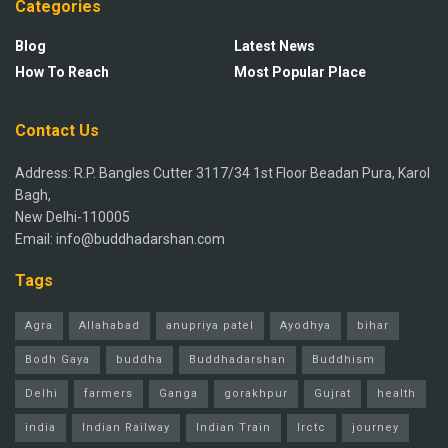
Categories
Blog
Latest News
How To Reach
Most Popular Place
Contact Us
Address: R.P. Bangles Cutter 3117/34 1st Floor Beadan Pura, Karol
Bagh,
New Delhi-110005
Email: info@buddhadarshan.com
Tags
Agra
Allahabad
anupriya patel
Ayodhya
bihar
Bodh Gaya
buddha
Buddhadarshan
Buddhism
Delhi
farmers
Ganga
gorakhpur
Gujrat
health
india
Indian Railway
Indian Train
Irctc
journey