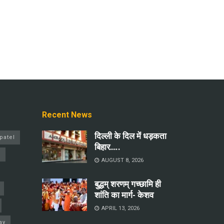
Recent News
दिल्ली के दिल में धड़कता
patel
बिहार…..
a
AUGUST 8, 2026
बुद्धम् शरणम् गच्छामि ही
शांति का मार्ग- केशव
APRIL 13, 2026
ay