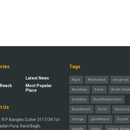
ries
Tags
Latest News
Agra
Allahabad
anupriya 
 Reach
Most Popular
Ayodhya
bihar
Bodh Gay
Place
buddha
Buddhadarshan
t Us
Buddhism
Delhi
farmers
 R.P. Bangles Cutter 3117/34 1st
Ganga
gorakhpur
Gujrat
adan Pura, Karol Bagh,
health
india
Indian Railw