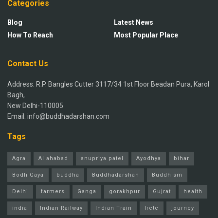
Categories
Blog
Latest News
How To Reach
Most Popular Place
Contact Us
Address: R.P. Bangles Cutter 3117/34 1st Floor Beadan Pura, Karol
Bagh,
New Delhi-110005
Email: info@buddhadarshan.com
Tags
Agra
Allahabad
anupriya patel
Ayodhya
bihar
Bodh Gaya
buddha
Buddhadarshan
Buddhism
Delhi
farmers
Ganga
gorakhpur
Gujrat
health
india
Indian Railway
Indian Train
Irctc
journey