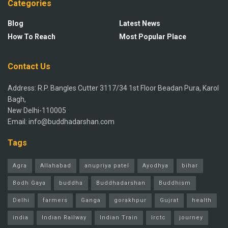
Categories
Blog
Latest News
How To Reach
Most Popular Place
Contact Us
Address: R.P. Bangles Cutter 3117/34 1st Floor Beadan Pura, Karol
Bagh,
New Delhi-110005
Email: info@buddhadarshan.com
Tags
Agra
Allahabad
anupriya patel
Ayodhya
bihar
Bodh Gaya
buddha
Buddhadarshan
Buddhism
Delhi
farmers
Ganga
gorakhpur
Gujrat
health
india
Indian Railway
Indian Train
Irctc
journey