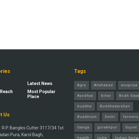
ries
Tags
Latest News
Agra
Allahabad
anupriya 
 Reach
Most Popular
Ayodhya
bihar
Bodh Gay
Place
buddha
Buddhadarshan
t Us
Buddhism
Delhi
farmers
 R.P. Bangles Cutter 3117/34 1st
Ganga
gorakhpur
Gujrat
adan Pura, Karol Bagh,
health
india
Indian Railw