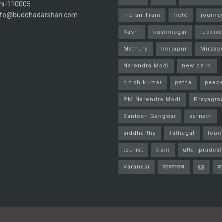
hi-110005
info@buddhadarshan.com
Indian Train
Irctc
journe
Kashi
kushinagar
luckn
Mathura
mirjapur
Mirzap
Narendra Modi
new delhi
nitish kumar
patna
peac
PM Narendra Modi
Prayagra
Santosh Gangwar
sarnath
siddhartha
Tathagat
tour
tourist
train
uttar prades
Varanasi
प्रयागराज
बुद्ध
व