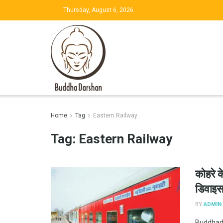
Thursday, August 6, 2026
Home
Tag
Eastern Railway
Tag:
Eastern Railway
कोहरे क
डिवाइ
BY
ADMIN
Buddhadars