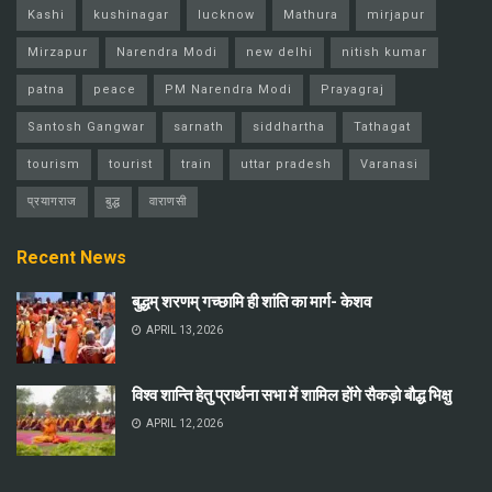
Kashi
kushinagar
lucknow
Mathura
mirjapur
Mirzapur
Narendra Modi
new delhi
nitish kumar
patna
peace
PM Narendra Modi
Prayagraj
Santosh Gangwar
sarnath
siddhartha
Tathagat
tourism
tourist
train
uttar pradesh
Varanasi
प्रयागराज
बुद्ध
वाराणसी
Recent News
बुद्धम् शरणम् गच्छामि ही शांति का मार्ग- केशव
APRIL 13, 2026
विश्व शान्ति हेतु प्रार्थना सभा में शामिल होंगे सैकड़ो बौद्ध भिक्षु
APRIL 12, 2026