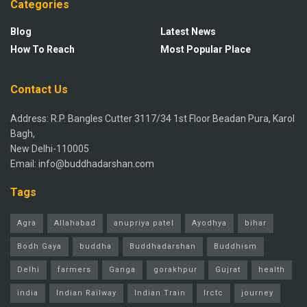
Categories
Blog
Latest News
How To Reach
Most Popular Place
Contact Us
Address: R.P. Bangles Cutter 3117/34 1st Floor Beadan Pura, Karol
Bagh,
New Delhi-110005
Email: info@buddhadarshan.com
Tags
Agra
Allahabad
anupriya patel
Ayodhya
bihar
Bodh Gaya
buddha
Buddhadarshan
Buddhism
Delhi
farmers
Ganga
gorakhpur
Gujrat
health
india
Indian Railway
Indian Train
Irctc
journey