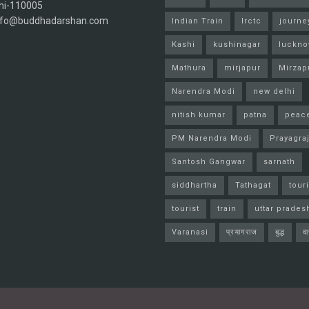
hi-110005
info@buddhadarshan.com
Indian Train
Irctc
journe
Kashi
kushinagar
luckn
Mathura
mirjapur
Mirzap
Narendra Modi
new delhi
nitish kumar
patna
peac
PM Narendra Modi
Prayagra
Santosh Gangwar
sarnath
siddhartha
Tathagat
tour
tourist
train
uttar prades
Varanasi
प्रयागराज
बुद्ध
व