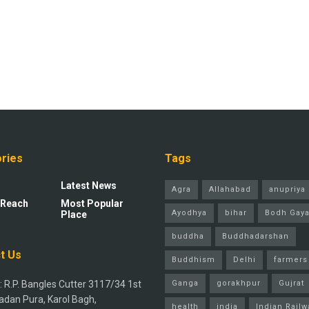
ries
Tags
Latest News
Agra
Allahabad
anupriya 
 Reach
Most Popular
Ayodhya
bihar
Bodh Gay
Place
buddha
Buddhadarshan
t Us
Buddhism
Delhi
farmers
 R.P. Bangles Cutter 3117/34 1st
Ganga
gorakhpur
Gujrat
adan Pura, Karol Bagh,
health
india
Indian Railw