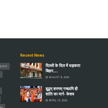
Recent News
दिल्ली के दिल में धड़कता
patel
बिहार…..
a
AUGUST 8, 2026
बुद्धम् शरणम् गच्छामि ही
शांति का मार्ग- केशव
APRIL 13, 2026
ay