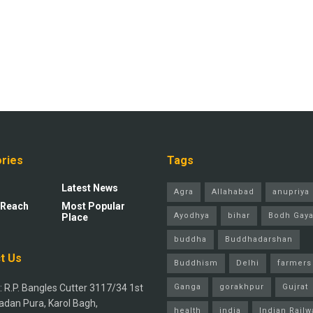
ries
Tags
Latest News
Agra
Allahabad
anupriya 
 Reach
Most Popular
Ayodhya
bihar
Bodh Gay
Place
buddha
Buddhadarshan
t Us
Buddhism
Delhi
farmers
 R.P. Bangles Cutter 3117/34 1st
Ganga
gorakhpur
Gujrat
adan Pura, Karol Bagh,
health
india
Indian Railw