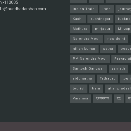
hi-110005
info@buddhadarshan.com
Indian Train
Irctc
journe
Kashi
kushinagar
luckn
Mathura
mirjapur
Mirzap
Narendra Modi
new delhi
nitish kumar
patna
peac
PM Narendra Modi
Prayagra
Santosh Gangwar
sarnath
siddhartha
Tathagat
tour
tourist
train
uttar prades
Varanasi
प्रयागराज
बुद्ध
व