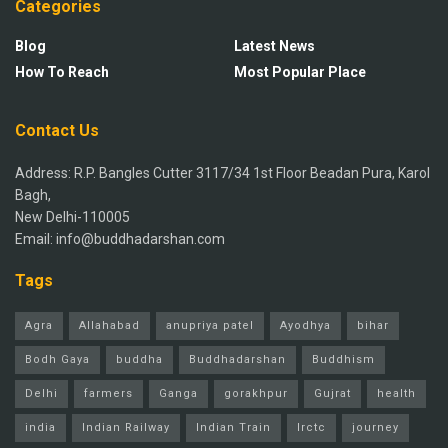
Categories
Blog
Latest News
How To Reach
Most Popular Place
Contact Us
Address: R.P. Bangles Cutter 3117/34 1st Floor Beadan Pura, Karol
Bagh,
New Delhi-110005
Email: info@buddhadarshan.com
Tags
Agra
Allahabad
anupriya patel
Ayodhya
bihar
Bodh Gaya
buddha
Buddhadarshan
Buddhism
Delhi
farmers
Ganga
gorakhpur
Gujrat
health
india
Indian Railway
Indian Train
Irctc
journey