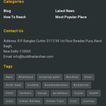
Categories
Blog
Latest News
How To Reach
Most Popular Place
Contact Us
Address: R.P. Bangles Cutter 3117/34 1st Floor Beadan Pura, Karol
Bagh,
New Delhi-110005
Email: info@buddhadarshan.com
Tags
Agra
Allahabad
anupriya patel
Ayodhya
bihar
Bodh Gaya
buddha
Buddhadarshan
Buddhism
Delhi
farmers
Ganga
gorakhpur
Gujrat
health
india
Indian Railway
Indian Train
Irctc
journey