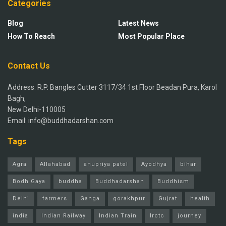
Categories
Blog
Latest News
How To Reach
Most Popular Place
Contact Us
Address: R.P. Bangles Cutter 3117/34 1st Floor Beadan Pura, Karol
Bagh,
New Delhi-110005
Email: info@buddhadarshan.com
Tags
Agra
Allahabad
anupriya patel
Ayodhya
bihar
Bodh Gaya
buddha
Buddhadarshan
Buddhism
Delhi
farmers
Ganga
gorakhpur
Gujrat
health
india
Indian Railway
Indian Train
Irctc
journey