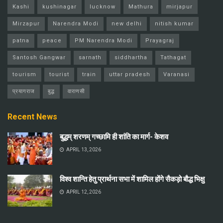
Kashi
kushinagar
lucknow
Mathura
mirjapur
Mirzapur
Narendra Modi
new delhi
nitish kumar
patna
peace
PM Narendra Modi
Prayagraj
Santosh Gangwar
sarnath
siddhartha
Tathagat
tourism
tourist
train
uttar pradesh
Varanasi
प्रयागराज
बुद्ध
वाराणसी
Recent News
बुद्धम् शरणम् गच्छामि ही शांति का मार्ग- केशव
APRIL 13, 2026
विश्व शान्ति हेतु प्रार्थना सभा में शामिल होंगे सैकड़ो बौद्ध भिक्षु
APRIL 12, 2026