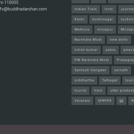
hi-110005
info@buddhadarshan.com
Indian Train
Irctc
journe
Kashi
kushinagar
luckn
Mathura
mirjapur
Mirzap
Narendra Modi
new delhi
nitish kumar
patna
peac
PM Narendra Modi
Prayagra
Santosh Gangwar
sarnath
siddhartha
Tathagat
tour
tourist
train
uttar prades
Varanasi
प्रयागराज
बुद्ध
व