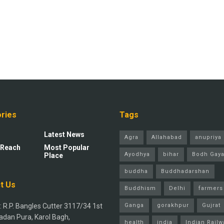
ries
Tags
Latest News
Agra
Allahabad
anupriya 
 Reach
Most Popular
Ayodhya
bihar
Bodh Gay
Place
buddha
Buddhadarshan
t Us
Buddhism
Delhi
farmers
 R.P. Bangles Cutter 3117/34 1st
Ganga
gorakhpur
Gujrat
adan Pura, Karol Bagh,
health
india
Indian Railw