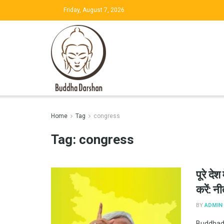
Friday, August 7, 2026
Home
Tag
congress
Tag:
congress
पूरे दे
करें: न
BY
ADMIN
Budd