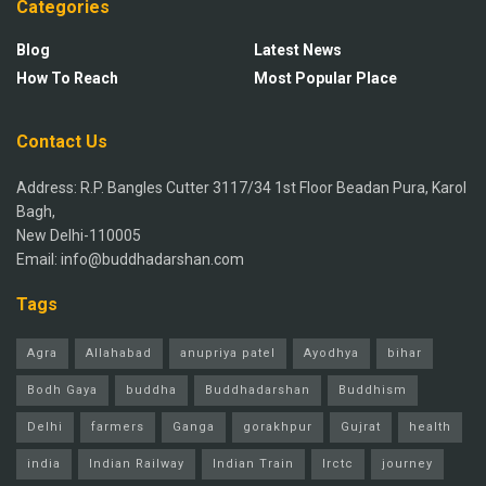
Categories
Blog
Latest News
How To Reach
Most Popular Place
Contact Us
Address: R.P. Bangles Cutter 3117/34 1st Floor Beadan Pura, Karol
Bagh,
New Delhi-110005
Email: info@buddhadarshan.com
Tags
Agra
Allahabad
anupriya patel
Ayodhya
bihar
Bodh Gaya
buddha
Buddhadarshan
Buddhism
Delhi
farmers
Ganga
gorakhpur
Gujrat
health
india
Indian Railway
Indian Train
Irctc
journey