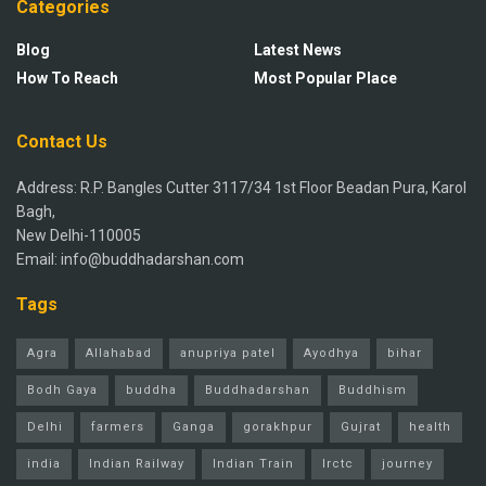
Categories
Blog
Latest News
How To Reach
Most Popular Place
Contact Us
Address: R.P. Bangles Cutter 3117/34 1st Floor Beadan Pura, Karol
Bagh,
New Delhi-110005
Email: info@buddhadarshan.com
Tags
Agra
Allahabad
anupriya patel
Ayodhya
bihar
Bodh Gaya
buddha
Buddhadarshan
Buddhism
Delhi
farmers
Ganga
gorakhpur
Gujrat
health
india
Indian Railway
Indian Train
Irctc
journey