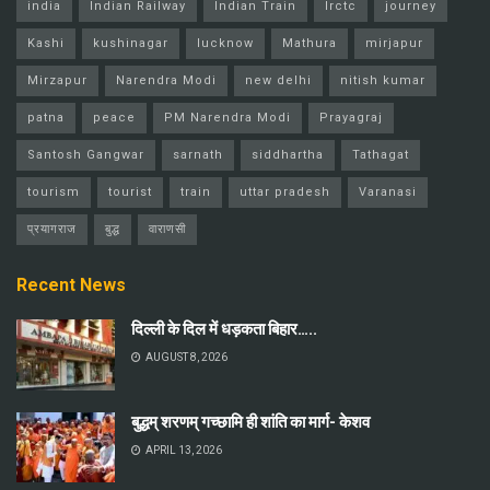
india
Indian Railway
Indian Train
Irctc
journey
Kashi
kushinagar
lucknow
Mathura
mirjapur
Mirzapur
Narendra Modi
new delhi
nitish kumar
patna
peace
PM Narendra Modi
Prayagraj
Santosh Gangwar
sarnath
siddhartha
Tathagat
tourism
tourist
train
uttar pradesh
Varanasi
प्रयागराज
बुद्ध
वाराणसी
Recent News
दिल्ली के दिल में धड़कता बिहार…..
AUGUST 8, 2026
बुद्धम् शरणम् गच्छामि ही शांति का मार्ग- केशव
APRIL 13, 2026