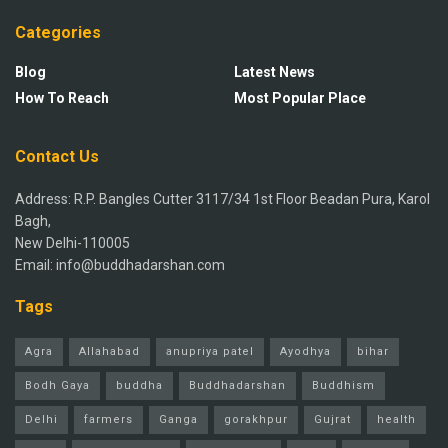
Categories
Blog
Latest News
How To Reach
Most Popular Place
Contact Us
Address: R.P. Bangles Cutter 3117/34 1st Floor Beadan Pura, Karol
Bagh,
New Delhi-110005
Email: info@buddhadarshan.com
Tags
Agra
Allahabad
anupriya patel
Ayodhya
bihar
Bodh Gaya
buddha
Buddhadarshan
Buddhism
Delhi
farmers
Ganga
gorakhpur
Gujrat
health