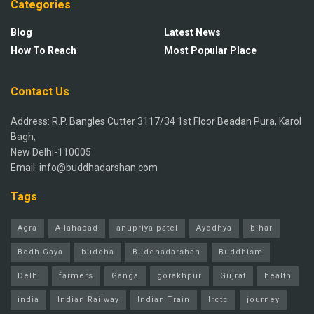
Categories
Blog
Latest News
How To Reach
Most Popular Place
Contact Us
Address: R.P. Bangles Cutter 3117/34 1st Floor Beadan Pura, Karol
Bagh,
New Delhi-110005
Email: info@buddhadarshan.com
Tags
Agra
Allahabad
anupriya patel
Ayodhya
bihar
Bodh Gaya
buddha
Buddhadarshan
Buddhism
Delhi
farmers
Ganga
gorakhpur
Gujrat
health
india
Indian Railway
Indian Train
Irctc
journey