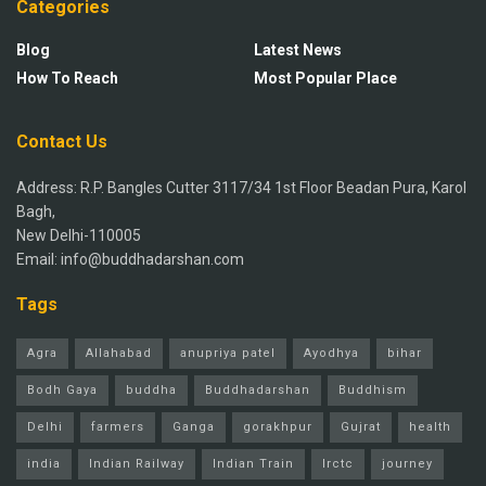
Categories
Blog
Latest News
How To Reach
Most Popular Place
Contact Us
Address: R.P. Bangles Cutter 3117/34 1st Floor Beadan Pura, Karol
Bagh,
New Delhi-110005
Email: info@buddhadarshan.com
Tags
Agra
Allahabad
anupriya patel
Ayodhya
bihar
Bodh Gaya
buddha
Buddhadarshan
Buddhism
Delhi
farmers
Ganga
gorakhpur
Gujrat
health
india
Indian Railway
Indian Train
Irctc
journey