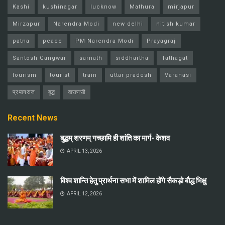
Kashi
kushinagar
lucknow
Mathura
mirjapur
Mirzapur
Narendra Modi
new delhi
nitish kumar
patna
peace
PM Narendra Modi
Prayagraj
Santosh Gangwar
sarnath
siddhartha
Tathagat
tourism
tourist
train
uttar pradesh
Varanasi
प्रयागराज
बुद्ध
वाराणसी
Recent News
बुद्धम् शरणम् गच्छामि ही शांति का मार्ग- केशव
APRIL 13, 2026
विश्व शान्ति हेतु प्रार्थना सभा में शामिल होंगे सैकड़ो बौद्ध भिक्षु
APRIL 12, 2026