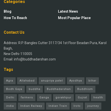
Categories
Blog
Latest News
How To Reach
Most Popular Place
Contact Us
Address: R.P. Bangles Cutter 3117/34 1st Floor Beadan Pura, Karol
Bagh,
New Delhi-110005
Email: info@buddhadarshan.com
Tags
Agra
Allahabad
anupriya patel
Ayodhya
bihar
Bodh Gaya
buddha
Buddhadarshan
Buddhism
Delhi
farmers
Ganga
gorakhpur
Gujrat
health
india
Indian Railway
Indian Train
Irctc
journey