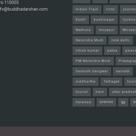
hi-110005
info@buddhadarshan.com
Indian Train
Irctc
journe
Kashi
kushinagar
luckn
Mathura
mirjapur
Mirzap
Narendra Modi
new delhi
nitish kumar
patna
peac
PM Narendra Modi
Prayagra
Santosh Gangwar
sarnath
siddhartha
Tathagat
tour
tourist
train
uttar prades
Varanasi
प्रयागराज
बुद्ध
व