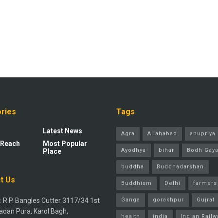
ries
Tags
Latest News
Agra
Allahabad
anupriya 
 Reach
Most Popular
Ayodhya
bihar
Bodh Gay
Place
buddha
Buddhadarshan
t Us
Buddhism
Delhi
farmers
 R.P. Bangles Cutter 3117/34 1st
Ganga
gorakhpur
Gujrat
adan Pura, Karol Bagh,
health
india
Indian Railw