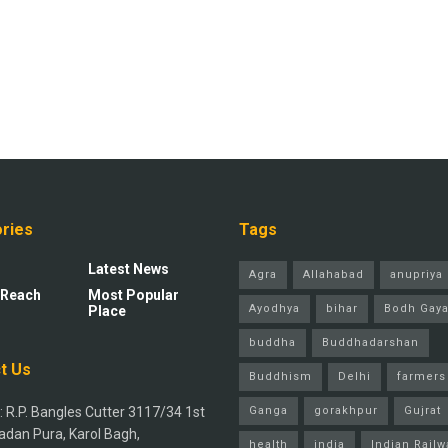
ries
Tags
Latest News
Agra
Allahabad
anupriya 
 Reach
Most Popular
Ayodhya
bihar
Bodh Gay
Place
buddha
Buddhadarshan
t Us
Buddhism
Delhi
farmers
 R.P. Bangles Cutter 3117/34 1st
Ganga
gorakhpur
Gujrat
adan Pura, Karol Bagh,
health
india
Indian Railw