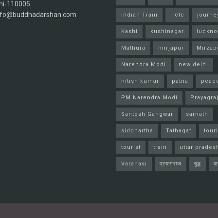
hi-110005
info@buddhadarshan.com
Indian Train
Irctc
journe
Kashi
kushinagar
luckn
Mathura
mirjapur
Mirzap
Narendra Modi
new delhi
nitish kumar
patna
peac
PM Narendra Modi
Prayagra
Santosh Gangwar
sarnath
siddhartha
Tathagat
tour
tourist
train
uttar prades
Varanasi
प्रयागराज
बुद्ध
व