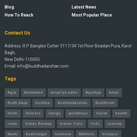
Blog
Latest News
How To Reach
Most Popular Place
Contact Us
Address: R.P. Bangles Cutter 3117/34 1st Floor Beadan Pura, Karol
Bagh,
New Delhi-110005
Email: info@buddhadarshan.com
Tags
Agra
Allahabad
anupriya patel
Ayodhya
bihar
Bodh Gaya
buddha
Buddhadarshan
Buddhism
Delhi
farmers
Ganga
gorakhpur
Gujrat
health
india
Indian Railway
Indian Train
Irctc
journey
Kashi
kushinagar
lucknow
Mathura
mirjapur