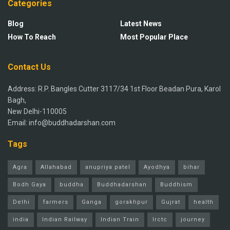
Categories
Blog
Latest News
How To Reach
Most Popular Place
Contact Us
Address: R.P. Bangles Cutter 3117/34 1st Floor Beadan Pura, Karol
Bagh,
New Delhi-110005
Email: info@buddhadarshan.com
Tags
Agra
Allahabad
anupriya patel
Ayodhya
bihar
Bodh Gaya
buddha
Buddhadarshan
Buddhism
Delhi
farmers
Ganga
gorakhpur
Gujrat
health
india
Indian Railway
Indian Train
Irctc
journey