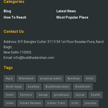
Categories
Blog
Latest News
How To Reach
Most Popular Place
Contact Us
Address: R.P. Bangles Cutter 3117/34 1st Floor Beadan Pura, Karol
Bagh,
New Delhi-110005
Email: info@buddhadarshan.com
Tags
Agra
Allahabad
anupriya patel
Ayodhya
bihar
Bodh Gaya
buddha
Buddhadarshan
Buddhism
Delhi
farmers
Ganga
gorakhpur
Gujrat
health
india
Indian Railway
Indian Train
Irctc
journey