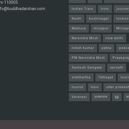
hi-110005
info@buddhadarshan.com
Indian Train
Irctc
journe
Kashi
kushinagar
luckn
Mathura
mirjapur
Mirzap
Narendra Modi
new delhi
nitish kumar
patna
peac
PM Narendra Modi
Prayagra
Santosh Gangwar
sarnath
siddhartha
Tathagat
tour
tourist
train
uttar prades
Varanasi
प्रयागराज
बुद्ध
व