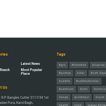
ries
Tags
Latest News
Agra
Allahabad
anupriya 
 Reach
Most Popular
Ayodhya
bihar
Bodh Gay
Place
buddha
Buddhadarshan
t Us
Buddhism
Delhi
farmers
 R.P. Bangles Cutter 3117/34 1st
Ganga
gorakhpur
Gujrat
adan Pura, Karol Bagh,
health
india
Indian Railw