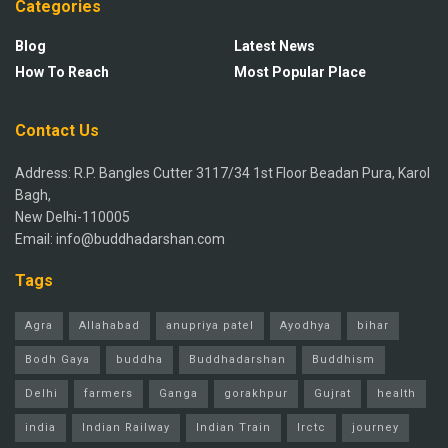
Categories
Blog
Latest News
How To Reach
Most Popular Place
Contact Us
Address: R.P. Bangles Cutter 3117/34 1st Floor Beadan Pura, Karol
Bagh,
New Delhi-110005
Email: info@buddhadarshan.com
Tags
Agra
Allahabad
anupriya patel
Ayodhya
bihar
Bodh Gaya
buddha
Buddhadarshan
Buddhism
Delhi
farmers
Ganga
gorakhpur
Gujrat
health
india
Indian Railway
Indian Train
Irctc
journey