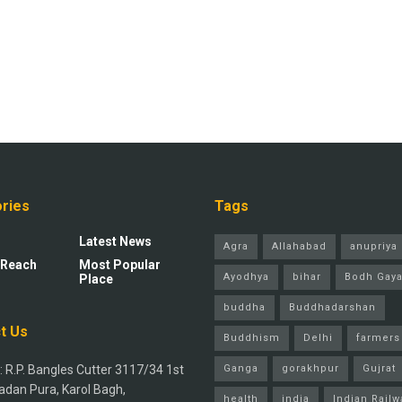
ries
Tags
Latest News
Agra
Allahabad
anupriya 
 Reach
Most Popular
Ayodhya
bihar
Bodh Gay
Place
buddha
Buddhadarshan
t Us
Buddhism
Delhi
farmers
 R.P. Bangles Cutter 3117/34 1st
Ganga
gorakhpur
Gujrat
adan Pura, Karol Bagh,
health
india
Indian Railw