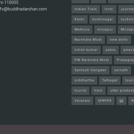
hi-110005
info@buddhadarshan.com
Indian Train
Irctc
journe
Kashi
kushinagar
luckn
Mathura
mirjapur
Mirzap
Narendra Modi
new delhi
nitish kumar
patna
peac
PM Narendra Modi
Prayagra
Santosh Gangwar
sarnath
siddhartha
Tathagat
tour
tourist
train
uttar prades
Varanasi
प्रयागराज
बुद्ध
व