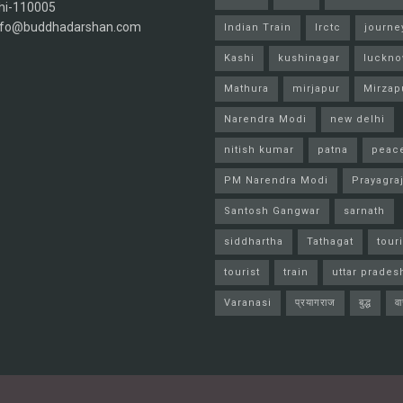
hi-110005
info@buddhadarshan.com
Indian Train
Irctc
journe
Kashi
kushinagar
luckn
Mathura
mirjapur
Mirzap
Narendra Modi
new delhi
nitish kumar
patna
peac
PM Narendra Modi
Prayagra
Santosh Gangwar
sarnath
siddhartha
Tathagat
tour
tourist
train
uttar prades
Varanasi
प्रयागराज
बुद्ध
व