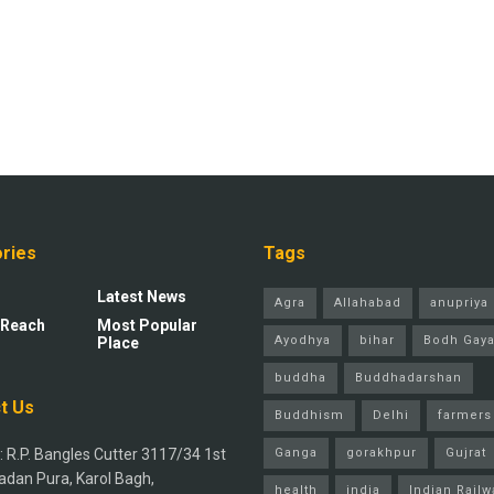
ries
Tags
Latest News
Agra
Allahabad
anupriya 
 Reach
Most Popular
Ayodhya
bihar
Bodh Gay
Place
buddha
Buddhadarshan
t Us
Buddhism
Delhi
farmers
 R.P. Bangles Cutter 3117/34 1st
Ganga
gorakhpur
Gujrat
adan Pura, Karol Bagh,
health
india
Indian Railw