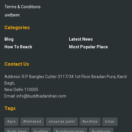
Terms & Conditions
अस्वीकरण
Categories
Blog
Latest News
How To Reach
Most Popular Place
Contact Us
Address: R.P. Bangles Cutter 3117/34 1st Floor Beadan Pura, Karol
Bagh,
New Delhi-110005
Email: info@buddhadarshan.com
Tags
Agra
Allahabad
anupriya patel
Ayodhya
bihar
Bodh Gaya
buddha
Buddhadarshan
Buddhism