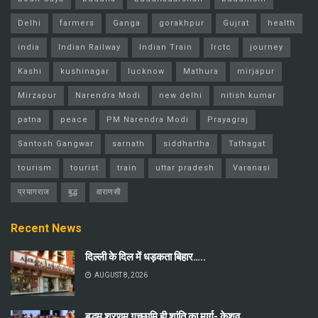
Delhi
farmers
Ganga
gorakhpur
Gujrat
health
india
Indian Railway
Indian Train
Irctc
journey
Kashi
kushinagar
lucknow
Mathura
mirjapur
Mirzapur
Narendra Modi
new delhi
nitish kumar
patna
peace
PM Narendra Modi
Prayagraj
Santosh Gangwar
sarnath
siddhartha
Tathagat
tourism
tourist
train
uttar pradesh
Varanasi
प्रयागराज
बुद्ध
वाराणसी
Recent News
दिल्ली के दिल में धड़कता बिहार…..
AUGUST 8, 2026
बुद्धम् शरणम् गच्छामि ही शांति का मार्ग- केशव